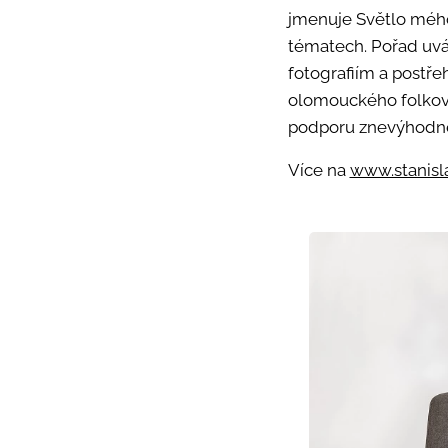
jmenuje Světlo mého 
tématech. Pořad uvád
fotografiím a postřeh
olomouckého folkové
podporu znevýhodněn
Více na
www.stanisla