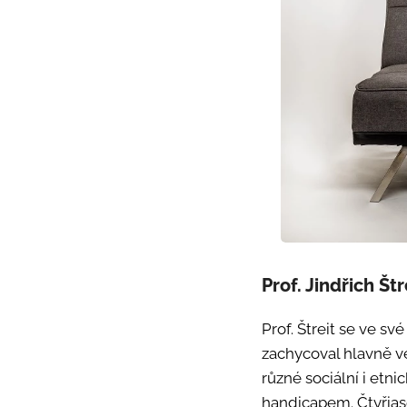
Prof. Jindřich Štr
Prof. Štreit se ve s
zachycoval hlavně ve
různé sociální i etn
handicapem. Čtyřias