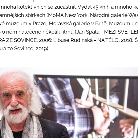
mnoha kolektivních se zúčastnil. Vydal 45 knih a mnoho ka
amnějších sbírkách (MoMA New York, Národní galerie Wa
 muzeum v Praze, Moravská galerie v Brně, Muzeum um
o o něm natočeno několik filmů (Jan Špáta - MEZI SVĚTL
RA ZE SOVINCE, 2006; Libuše Rudinská - NA TĚLO, 2018, 
dra ze Sovince, 2019).