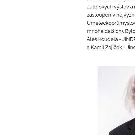
autorských výstav a 
zastoupen v nejvýzn
Uměleckoprůmyslové
mnoha dalších). Byl
Aleš Koudela - JIND
a Kamil Zajíček - Jin