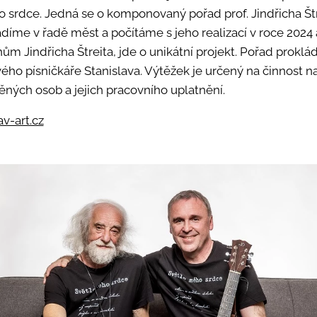
srdce. Jedná se o komponovaný pořad prof. Jindřicha Štr
íme v řadě měst a počítáme s jeho realizací v roce 2024 
ům Jindřicha Štreita, jde o unikátní projekt. Pořad proklád
ho písničkáře Stanislava. Výtěžek je určený na činnost n
ých osob a jejich pracovního uplatnění.
v-art.cz