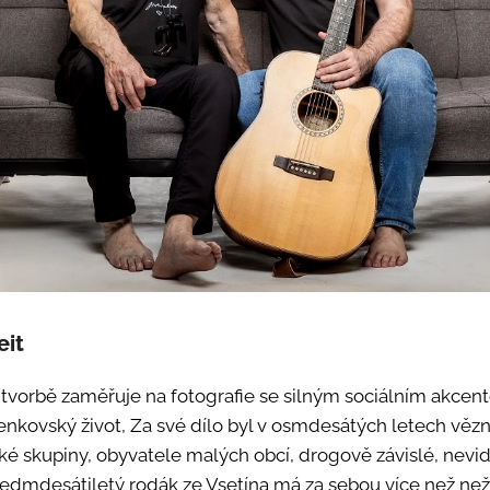
eit
vé tvorbě zaměřuje na fotografie se silným sociálním akc
nkovský život, Za své dílo byl v osmdesátých letech vězn
ické skupiny, obyvatele malých obcí, drogově závislé, nevi
edmdesátiletý rodák ze Vsetína má za sebou více než než 