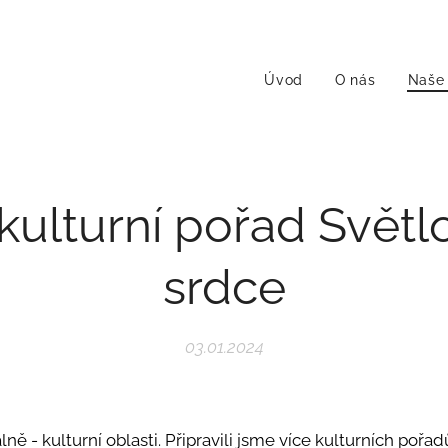
Úvod
O nás
Naše 
ulturní pořad Svět
srdce
03.01.2024
álně - kulturní oblasti. Připravili jsme více kulturních pořa