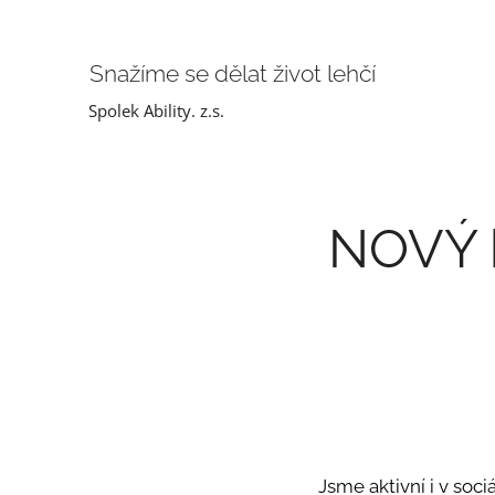
Snažíme se dělat život lehčí
Spolek Ability. z.s.
NOVÝ k
Jsme aktivní i v soci