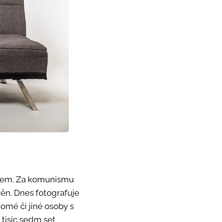
entem. Za komunismu
ěn. Dnes fotografuje
domé či jiné osoby s
tisíc sedm set