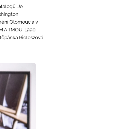
talogů. Je
shington,
ění Olomouc a v
EM A TMOU, 1990;
Štěpánka Bieleszová